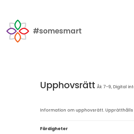
#somesmart
Upphovsrätt
Åk 7-9
,
Digital in
Information om upphovsrätt. Upprätthålls 
Färdigheter