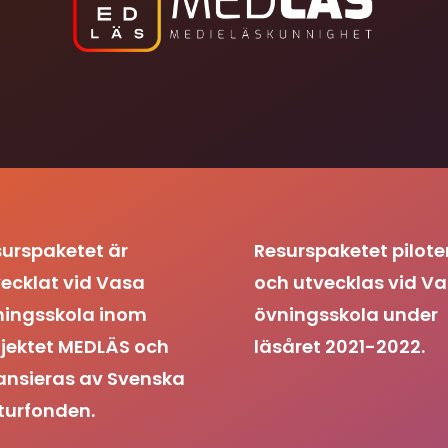
urspaketet är
Resurspaketet pilote
ecklat vid Vasa
och utvecklas vid V
ningsskola inom
övningsskola under
jektet MEDLÄS och
läsåret 2021-2022.
ansieras av Svenska
turfonden.