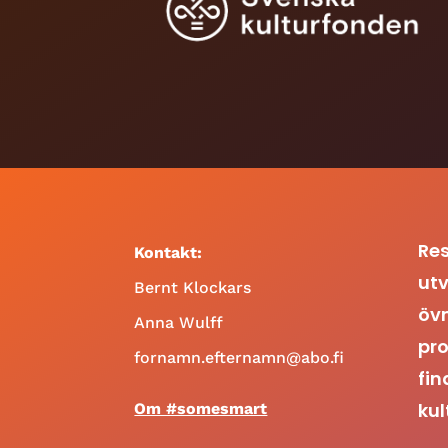
Res
Kontakt:
utv
Bernt Klockars
öv
Anna Wulff
pro
fornamn.efternamn@abo.fi
fin
kul
Om #somesmart