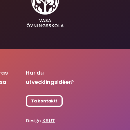
ras
Har du
asa
utvecklingsidéer?
Ta kontakt!
Design
KRUT