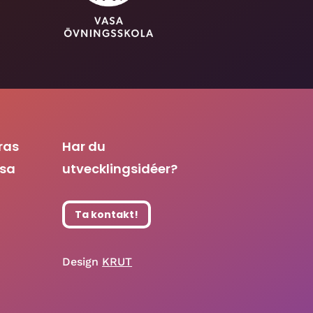
ras
Har du
asa
utvecklingsidéer?
Ta kontakt!
Design
KRUT