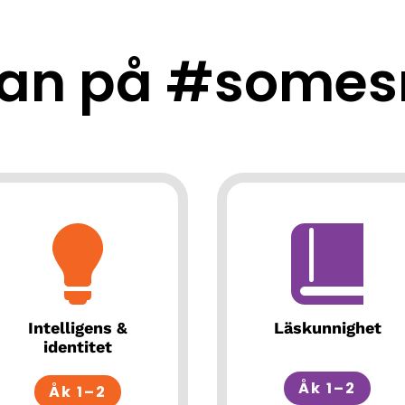
an på #somes
Intelligens &
Läskunnighet
identitet
Åk 1–2
Åk 1–2