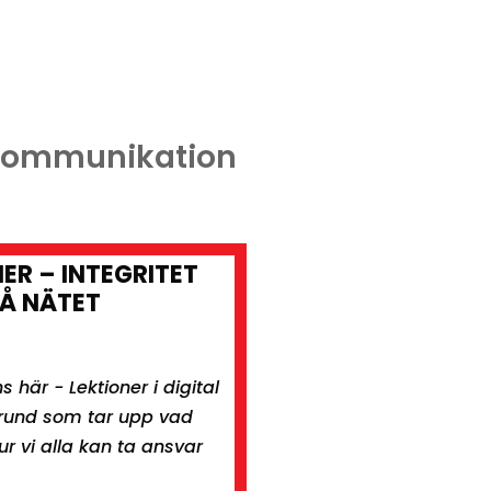
l kommunikation
NER – INTEGRITET
Å NÄTET
s här - Lektioner i digital
rund som tar upp vad
ur vi alla kan ta ansvar