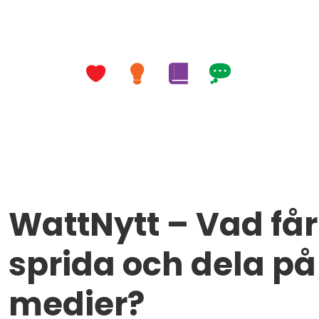
WattNytt – Vad få
sprida och dela på
medier?