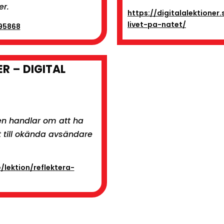
er.
https://digitalalektioner
livet-pa-natet/
695868
R – DIGITAL
nen handlar om att ha
tt till okända avsändare
e/lektion/reflektera-