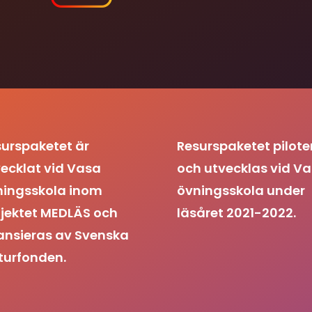
urspaketet är
Resurspaketet pilote
ecklat vid Vasa
och utvecklas vid V
ningsskola inom
övningsskola under
jektet MEDLÄS och
läsåret 2021-2022.
ansieras av Svenska
turfonden.