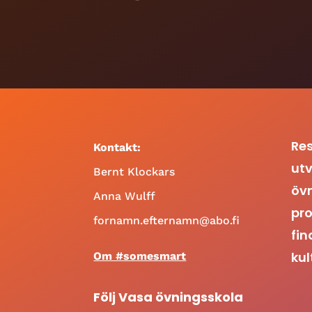
Res
Kontakt:
utv
Bernt Klockars
öv
Anna Wulff
pro
fornamn.efternamn@abo.fi
fin
kul
Om #somesmart
Följ Vasa övningsskola