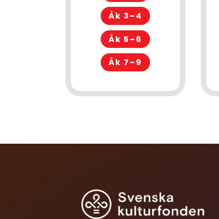
Åk 3–4
Åk 5–6
Åk 7–9