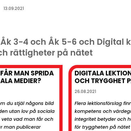
13.09.2021
: Åk 3-4 och Åk 5-6 och Digita
h rättigheter på nätet
FÅR MAN SPRIDA
DIGITALA LEKTIO
IALA MEDIER?
OCH TRYGGHET P
26.08.2021
m du stjäl någons bild
Flera lektionsförslag finn
den utan lov på sociala
kompetens och värdeg
tt veta vad man får och
integritet betyder och h
är man publicerar
för tryggheten på nätet