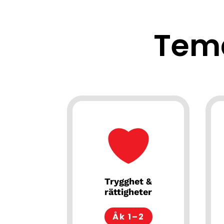
Tem
Trygghet &
rättigheter
Åk 1–2