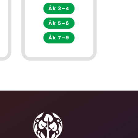
Åk 3–4
Åk 5–6
Åk 7–9