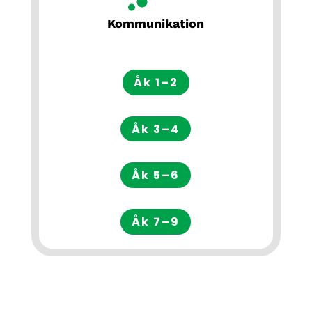
Kommunikation
Åk 1–2
Åk 3–4
Åk 5–6
Åk 7–9