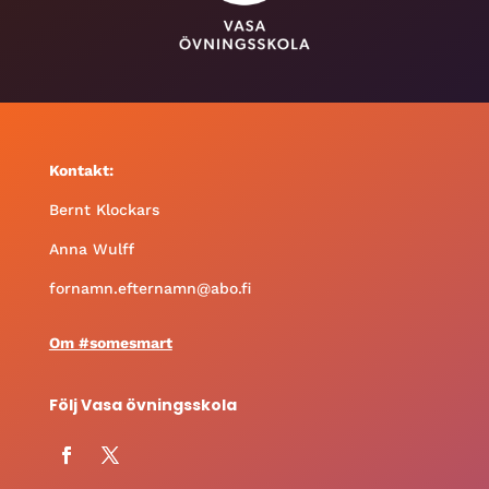
Kontakt:
Bernt Klockars
Anna Wulff
fornamn.efternamn@abo.fi
Om #somesmart
Följ Vasa övningsskola