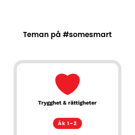
Teman på #somesmart
Trygghet & rättigheter
Åk 1–2