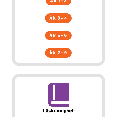
Åk 1–2
Åk 3–4
Åk 5–6
Åk 7–9
Läskunnighet