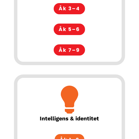
Åk 3–4
Åk 5–6
Åk 7–9
Intelligens & identitet