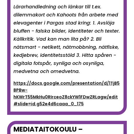
Lärarhandledning och länkar till t.ex.
dilemmakort och Kahoots från arbete med
elevagenter i Pargas stad kring: 1. Avslöja
bluffen - falska bilder, identiteter och texter.
Källkritik. Vad kan man lita på? 2. Bli
nätsmart - netikett, nätmobbning, nätfiske,
kedjebrev, identitetsstöld 3. Hitta spåren -
digitala fotspår, synliga och osynliga,
medvetna och omedvetna.
https://docs.google.com/presentation/d/1TjB5
BPBw-
hKWrT55MkHu0RIrceoZ8ckYW1FDwZRLagw/edit
#slide=id.g52e4d6caaa_0_175
MEDIATAITOKOULU –