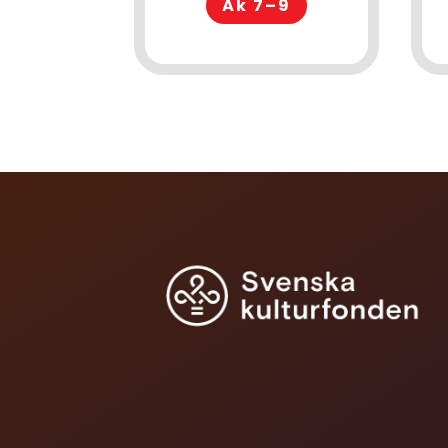
Åk 7–9