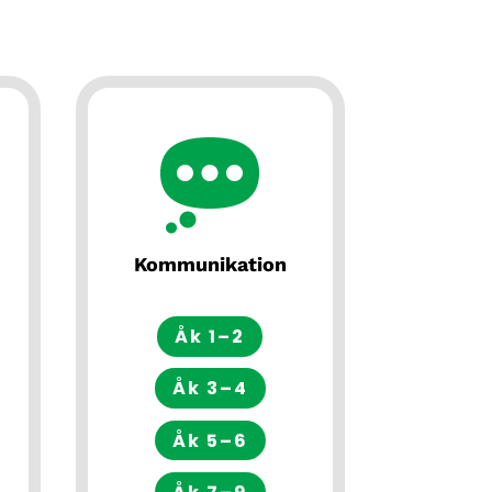
Kommunikation
Åk 1–2
Åk 3–4
Åk 5–6