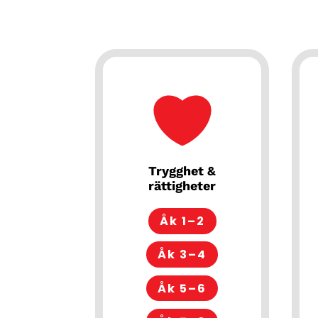
Trygghet &
rättigheter
Åk 1–2
Åk 3–4
Åk 5–6