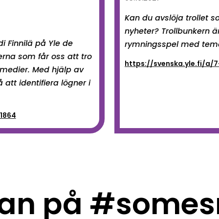
Kan du avslöja trollet s
nyheter? Trollbunkern är 
di Finnilä på Yle de
rymningsspel med tem
na som får oss att tro
https://svenska.yle.fi/a/
 medier. Med hjälp av
 att identifiera lögner i
51864
an på #somes