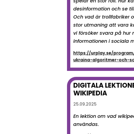
spelar en stor roll. Hur k
desinformation och se till 
Och vad är trollfabriker 
stor utmaning att vara kä
vi försöker svara på hur
informationen i sociala 
https://urplay.se/program/
ukraina-algoritmer-och-s
DIGITALA LEKTION
WIKIPEDIA
25.09.2025
En lektion om vad wikipe
användas.