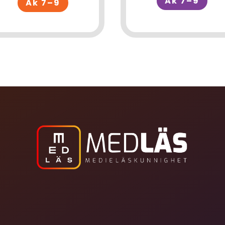
Åk 7–9
Åk 7–9