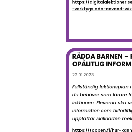
https://digitalalektioner.s
-verktygslada-anvand-wik
RÄDDA BARNEN – 
OPÅLITLIG INFOR
22.01.2023
Fullständig lektionsplan
du behöver som lärare f
lektionen. Eleverna ska v
information som tillförlitli
uppfattar skillnaden mel
https://toppen.fi/hur-kan