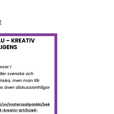
t
U – KREATIV
LIGENS
ssar i
ller svenska och
 finska, men man får
nns även diskussionfrågor
fi/sv/materiaalipankki/bek
reativ-artificiell-