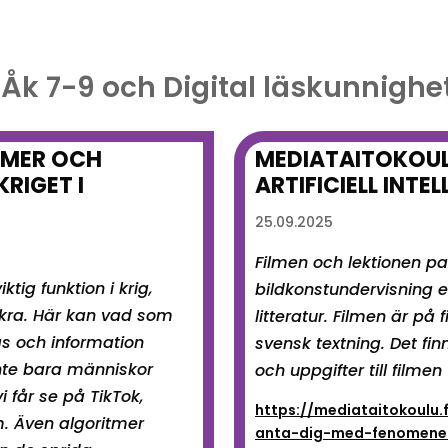
 Åk 7-9 och Digital läskunnighe
TMER OCH
MEDIATAITOKOUL
RIGET I
ARTIFICIELL INTEL
25.09.2025
Filmen och lektionen pa
ktig funktion i krig,
bildkonstundervisning e
äkra. Här kan vad som
litteratur. Filmen är på
as och information
svensk textning. Det fi
nte bara människor
och uppgifter till filmen
 får se på TikTok,
https://mediataitokoulu.
. Även algoritmer
anta-dig-med-fenomenet-k