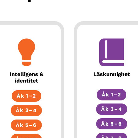
Intelligens &
Läskunnighet
identitet
Åk 1–2
Åk 1–2
Åk 3–4
Åk 3–4
Åk 5–6
Åk 5–6