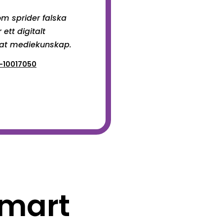
om sprider falska
ett digitalt
at mediekunskap.
7-10017050
mart