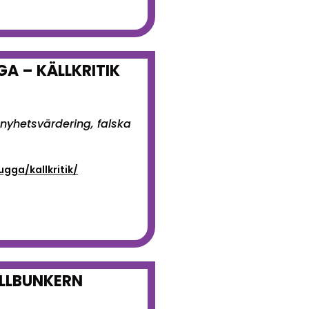
A – KÄLLKRITIK
 nyhetsvärdering, falska
gga/kallkritik/
OLLBUNKERN