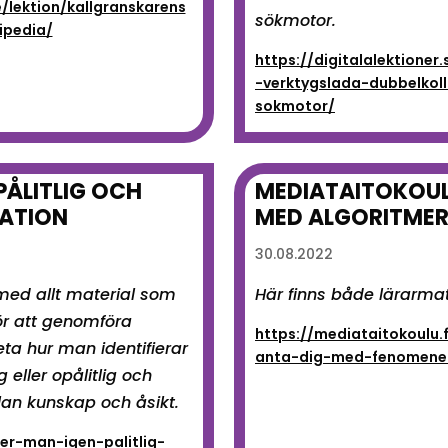
e/lektion/kallgranskarens
sökmotor.
ipedia/
https://digitalalektioner
-verktygslada-dubbelkol
sokmotor/
PÅLITLIG OCH
MEDIATAITOKOUL
MATION
MED ALGORITME
30.08.2022
 med allt material som
Här finns både lärarmat
ör att genomföra
https://mediataitokoulu.
eta hur man identifierar
anta-dig-med-fenomenet
g eller opålitlig och
lan kunskap och åsikt.
ner-man-igen-palitlig-