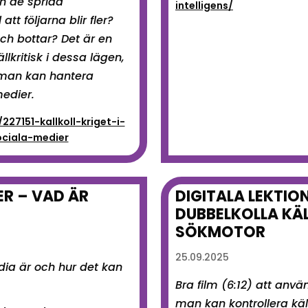
an de sprida
intelligens/
att följarna blir fler?
och bottar? Det är en
llkritisk i dessa lägen,
 man kan hantera
medier.
227151-kallkoll-kriget-i-
ociala-medier
ER – VAD ÄR
DIGITALA LEKTIO
DUBBELKOLLA KÄ
SÖKMOTOR
25.09.2025
dia är och hur det kan
Bra film (6:12) att anvä
man kan kontrollera käl