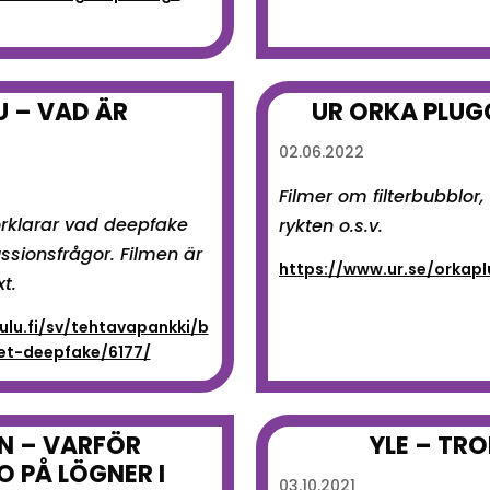
 – VAD ÄR
UR ORKA PLUGG
02.06.2022
Filmer om filterbubblor,
förklarar vad deepfake
rykten o.s.v.
ssionsfrågor. Filmen är
https://www.ur.se/orkaplu
t.
lu.fi/sv/tehtavapankki/b
t-deepfake/6177/
N – VARFÖR
YLE – TR
O PÅ LÖGNER I
03.10.2021