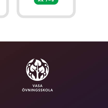
Åk 7–9