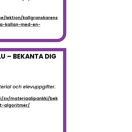
.se/lektion/kallgranskarens
la-kallan-med-en-
U – BEKANTA DIG
R
erial och elevuppgifter.
fi/sv/materiaalipankki/bek
-algoritmer/