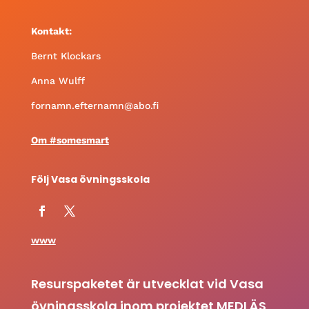
Kontakt:
Bernt Klockars
Anna Wulff
fornamn.efternamn@abo.fi
Om #somesmart
Följ Vasa övningsskola
www
Resurspaketet är utvecklat vid Vasa
övningsskola inom projektet MEDLÄS