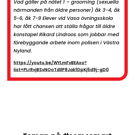
Vad gäller på nätet 1 – grooming (sexuella
närmanden från äldre personer) åk 3-4, åk
5-6, åk 7-9 Elever vid Vasa övningsskola
har fått chansen att ställa frågor till äldre
konstapel Rikard Lindroos som jobbar med
förebyggande arbete inom polisen i Västra
Nyland.
https://youtu.be/WYLmFvBEAxo?
list=PLrRvjBSvNOoTdIlP8JakfDpKj5d9j-gD0