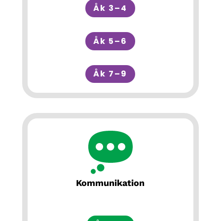
Åk 3–4
Åk 5–6
Åk 7–9
Kommunikation