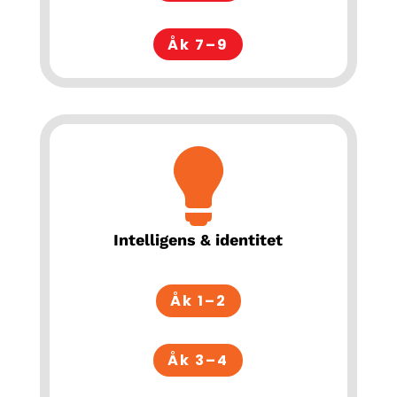
Åk 7–9
Intelligens & identitet
Åk 1–2
Åk 3–4