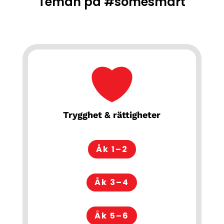
Teman på #somesmart
Trygghet & rättigheter
Åk 1–2
Åk 3–4
Åk 5–6