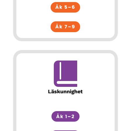
Åk 5–6
Åk 7–9
Läskunnighet
Åk 1–2