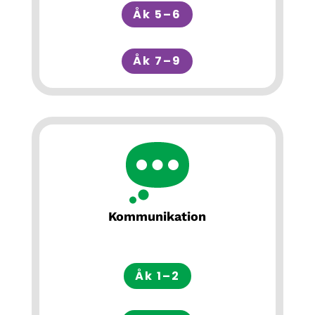
Åk 5–6
Åk 7–9
Kommunikation
Åk 1–2