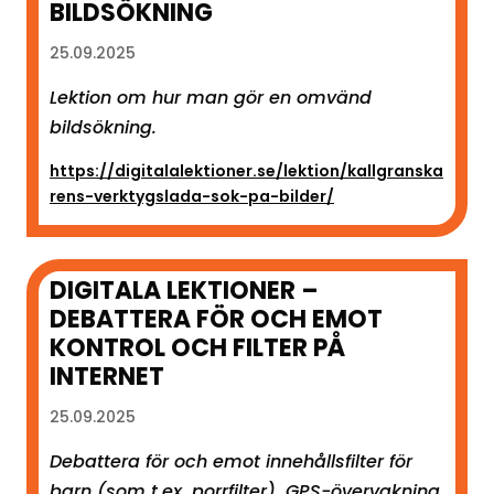
BILDSÖKNING
25.09.2025
Lektion om hur man gör en omvänd
bildsökning.
https://digitalalektioner.se/lektion/kallgranska
rens-verktygslada-sok-pa-bilder/
DIGITALA LEKTIONER –
DEBATTERA FÖR OCH EMOT
KONTROL OCH FILTER PÅ
INTERNET
25.09.2025
Debattera för och emot innehållsfilter för
barn (som t.ex. porrfilter), GPS-övervakning