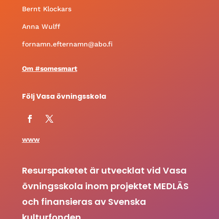
Bernt Klockars
Anna Wulff
fornamn.efternamn@abo.fi
Om #somesmart
Följ Vasa övningsskola
www
Resurspaketet är utvecklat vid Vasa
övningsskola inom projektet MEDLÄS
och finansieras av Svenska
kulturfonden.