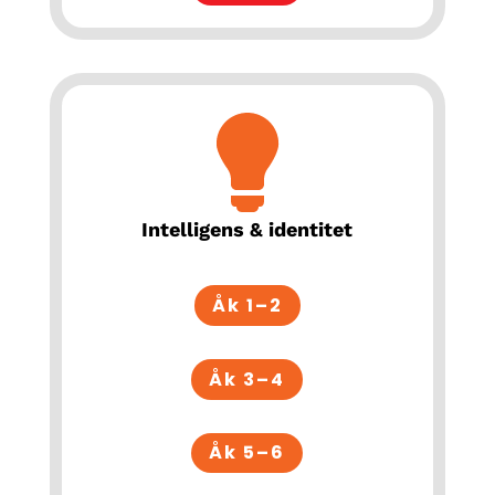
Intelligens & identitet
Åk 1–2
Åk 3–4
Åk 5–6