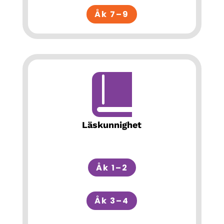
Åk 7–9
Läskunnighet
Åk 1–2
Åk 3–4