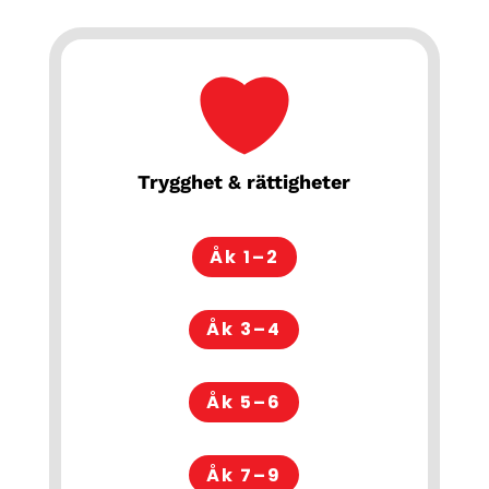
Trygghet & rättigheter
Åk 1–2
Åk 3–4
Åk 5–6
Åk 7–9