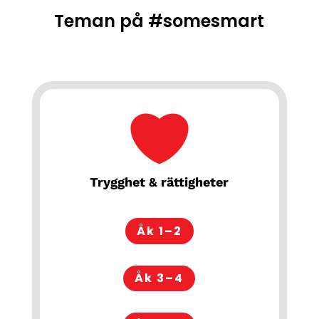
Teman på #somesmart
Trygghet & rättigheter
Åk 1–2
Åk 3–4