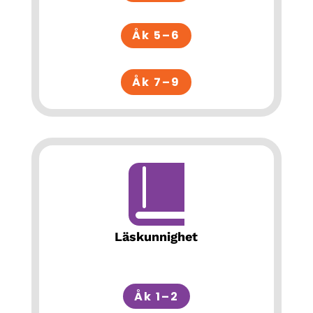
Åk 5–6
Åk 7–9
Läskunnighet
Åk 1–2