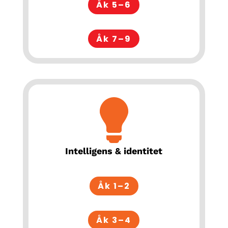
Åk 5–6
Åk 7–9
Intelligens & identitet
Åk 1–2
Åk 3–4