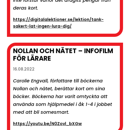
inte förstår varför det dragits pengar från
deras kort.
https://digitalalektioner.se/lektion/tank-
sakert-lat-ingen-lura-dig/
NOLLAN OCH NÄTET – INFOFILM
FÖR LÄRARE
16.08.2022
Carolie Engvall, författare till böckerna
Nollan och nätet, berättar kort om sina
böcker. Böckerna har varit omtyckta att
använda som hjälpmedel i åk 1-4 i jobbet
med att bli somesmart.
https://youtu.be/N0Zovl_bXGw