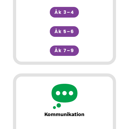
Åk 3–4
Åk 5–6
Åk 7–9
Kommunikation