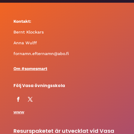
Kontakt:
Bernt Klockars
Anna Wulff
fornamn.efternamn@abo.fi
Om #somesmart
Följ Vasa övningsskola
www
Resurspaketet är utvecklat vid Vasa