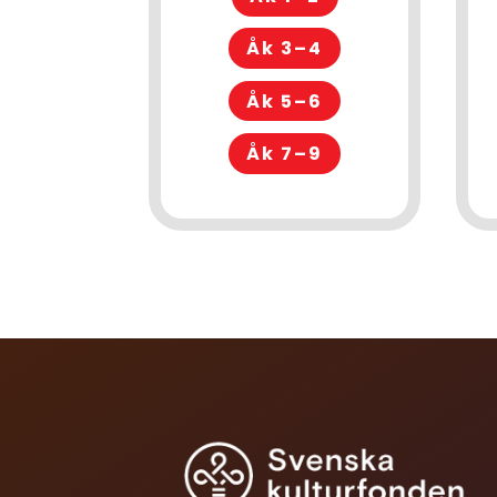
Åk 3–4
Åk 5–6
Åk 7–9