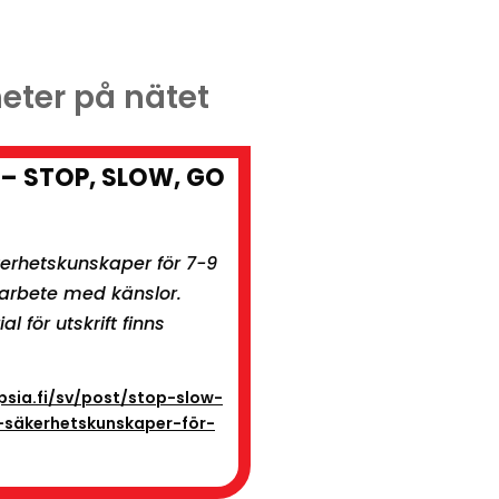
heter på nätet
 – STOP, SLOW, GO
äkerhetskunskaper för 7-9
 arbete med känslor.
 för utskrift finns
psia.fi/sv/post/stop-slow-
-säkerhetskunskaper-för-