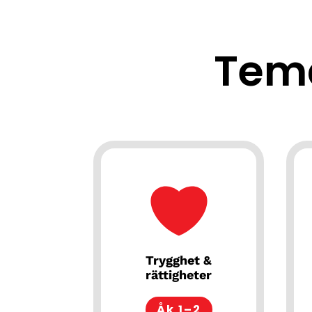
Tem
Trygghet &
rättigheter
Åk 1–2