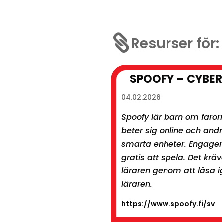

Resurser för:
SPOOFY – CYBE
04.02.2026
Spoofy lär barn om faror
beter sig online och andr
smarta enheter. Engagera
gratis att spela. Det krä
läraren genom att läsa i
läraren.
https://www.spoofy.fi/sv