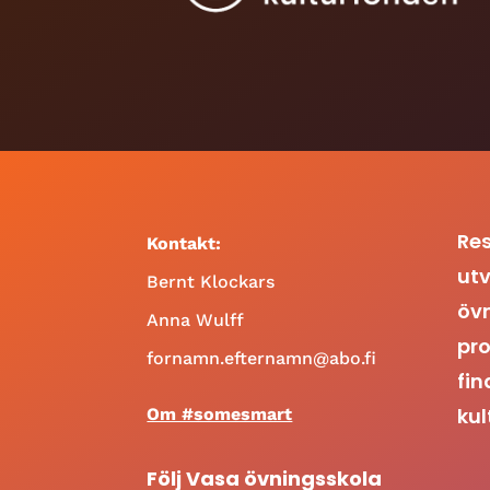
Res
Kontakt:
utv
Bernt Klockars
öv
Anna Wulff
pro
fornamn.efternamn@abo.fi
fin
kul
Om #somesmart
Följ Vasa övningsskola