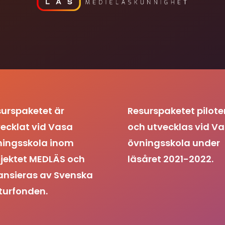
urspaketet är
Resurspaketet pilote
ecklat vid Vasa
och utvecklas vid V
ningsskola inom
övningsskola under
jektet MEDLÄS och
läsåret 2021-2022.
ansieras av Svenska
turfonden.