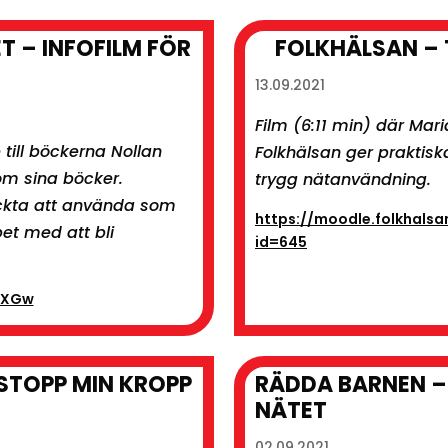
 – INFOFILM FÖR
FOLKHÄLSAN – 
13.09.2021
Film (6:11 min) där Mar
e till böckerna Nollan
Folkhälsan ger praktiska
 om sina böcker.
trygg nätanvändning.
ckta att använda som
https://moodle.folkhalsa
bet med att bli
id=645
bXGw
STOPP MIN KROPP
RÄDDA BARNEN –
NÄTET
02.09.2021