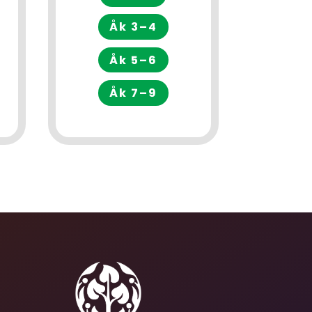
Åk 3–4
Åk 5–6
Åk 7–9