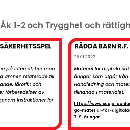
 Åk 1-2 och Trygghet och rättig
RSÄKERHETSSPEL
RÄDDA BARN R.F.
25.01.2023
na på internet, hur man
Material för digitala s
a ämnen relaterade till
åringar som utgår från
nde, lärorikt och
Handledning och material
ver förberedelser av
tillhanda i materialet.
genom instruktioner för
https://www.suojellaanla
go-material-för-digitala
7-9-åringar