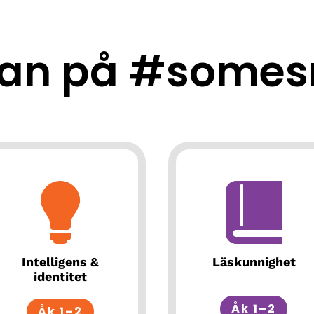
an på #somes
Intelligens &
Läskunnighet
identitet
Åk 1–2
Åk 1–2