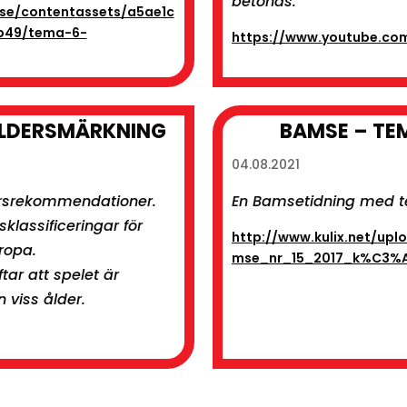
betonas.
se/contentassets/a5ae1c
b49/tema-6-
https://www.youtube.c
 ÅLDERSMÄRKNING
BAMSE – TEM
04.08.2021
ersrekommendationer.
En Bamsetidning med tem
sklassificeringar för
http://www.kulix.net/upl
uropa.
mse_nr_15_2017_k%C3%A4l
ar att spelet är
 viss ålder.