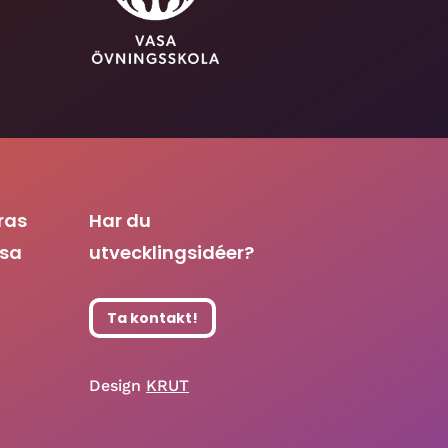
ras
Har du
asa
utvecklingsidéer?
Ta kontakt!
Design
KRUT