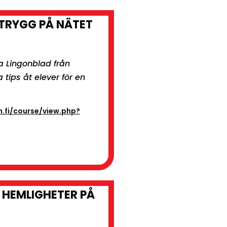
TRYGG PÅ NÄTET
ia Lingonblad från
 tips åt elever för en
n.fi/course/view.php?
 HEMLIGHETER PÅ