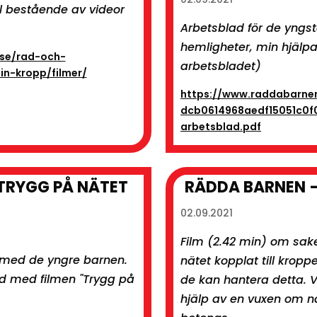
l bestående av videor
Arbetsblad för de yngst
hemligheter, min hjälpa
se/rad-och-
arbetsbladet)
in-kropp/filmer/
https://www.raddabarne
dcb0614968aedf15051c0
arbetsblad.pdf
TRYGG PÅ NÄTET
RÄDDA BARNEN –
02.09.2021
Film (2.42 min) om sa
a med de yngre barnen.
nätet kopplat till krop
 med filmen "Trygg på
de kan hantera detta. V
hjälp av en vuxen om n