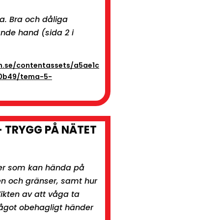
a. Bra och dåliga
nde hand (sida 2 i
n.se/contentassets/a5ae1c
f0b49/tema-5-
 TRYGG PÅ NÄTET
ker som kan hända på
pen och gränser, samt hur
ikten av att våga ta
ågot obehagligt händer