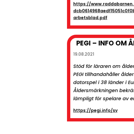
https://www.raddabarnen.
dcb0614968aedf15051c0f0
arbetsblad.pdf
PEGI – INFO OM
19.08.2021
Stöd för läraren om åld
PEGI tillhandahåller ålder
datorspel i 38 länder i E
Åldersmärkningen bekräft
lämpligt för spelare av en
https://pegi.info/sv