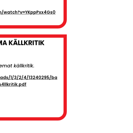
om/watch?v=YKppPxx4Gs0
A KÄLLKRITIK
at källkritik.
oads/1/3/2/4/13240295/ba
lkritik.pdf