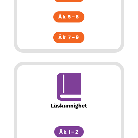
Åk 5–6
Åk 7–9
Läskunnighet
Åk 1–2