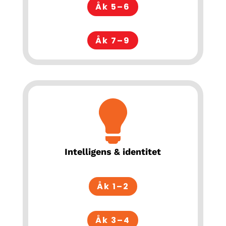
Åk 5–6
Åk 7–9
Intelligens & identitet
Åk 1–2
Åk 3–4