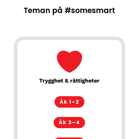
Teman på #somesmart
Trygghet & rättigheter
Åk 1–2
Åk 3–4