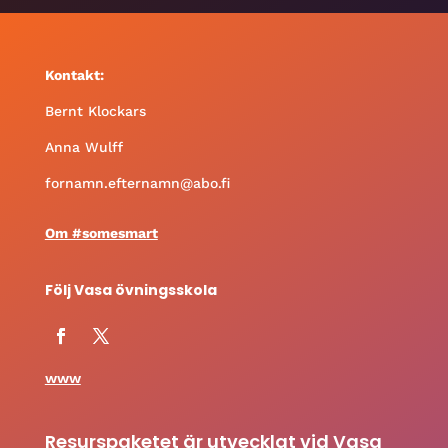
Kontakt:
Bernt Klockars
Anna Wulff
fornamn.efternamn@abo.fi
Om #somesmart
Följ Vasa övningsskola
www
Resurspaketet är utvecklat vid Vasa