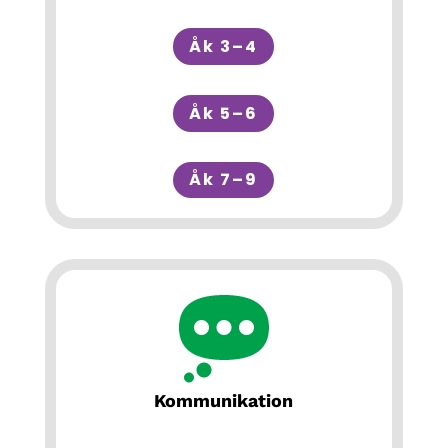
Åk 3–4
Åk 5–6
Åk 7–9
Kommunikation