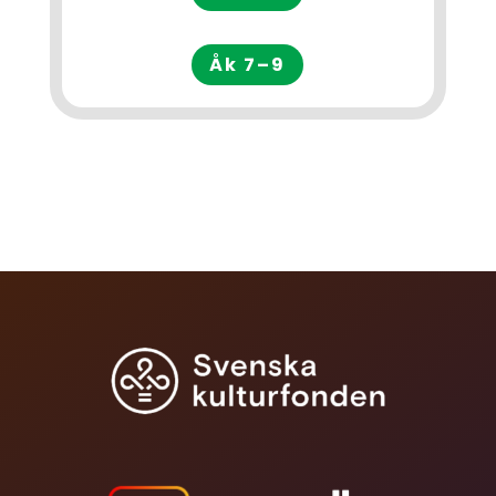
Åk 7–9