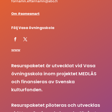
fornamn.efternamn@abo.fi
Om #somesmart
Följ Vasa övningsskola
www
Resurspaketet är utvecklat vid Vasa
övningsskola inom projektet MEDLÄS
och finansieras av Svenska
kulturfonden.
Resurspaketet piloteras och utvecklas