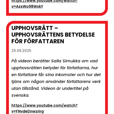
https://www.youtube.com/watch?
v=AzsWo98WskY
UPPHOVSRÄTT –
UPPHOVSRÄTTENS BETYDELSE
FÖR FÖRFATTAREN
25.09.2025
På videon berätter Salla Simukka om vad
upphovsrätten betyder för författarna, hur
en författare får sina inkomster och hur det
tjäns om någon använder författarens verk
utan tillstånd. Videon är undertitel på
svenska.
https://www.youtube.com/watch?
v=FNvdeDnwzmg