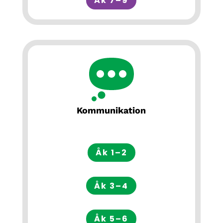
Åk 7–9
Kommunikation
Åk 1–2
Åk 3–4
Åk 5–6