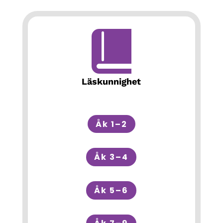
Läskunnighet
Åk 1–2
Åk 3–4
Åk 5–6