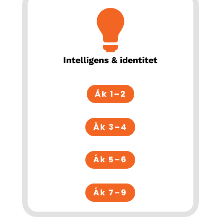
Intelligens & identitet
Åk 1–2
Åk 3–4
Åk 5–6
Åk 7–9