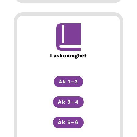
Läskunnighet
Åk 1–2
Åk 3–4
Åk 5–6