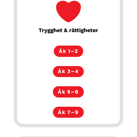
Trygghet & rättigheter
Åk 1–2
Åk 3–4
Åk 5–6
Åk 7–9