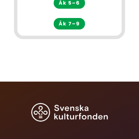
Åk 5–6
Åk 7–9