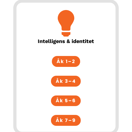
Intelligens & identitet
Åk 1–2
Åk 3–4
Åk 5–6
Åk 7–9