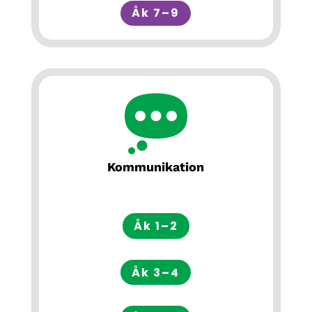
Åk 7–9
Kommunikation
Åk 1–2
Åk 3–4