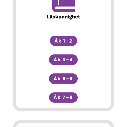
Läskunnighet
Åk 1–2
Åk 3–4
Åk 5–6
Åk 7–9