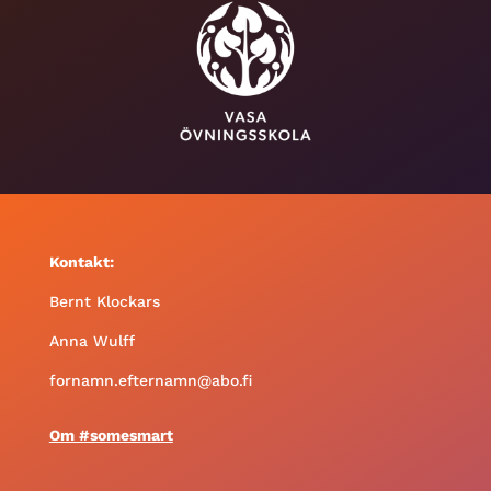
Kontakt:
Bernt Klockars
Anna Wulff
fornamn.efternamn@abo.fi
Om #somesmart