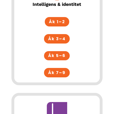
Intelligens & identitet
Åk 1–2
Åk 3–4
Åk 5–6
Åk 7–9