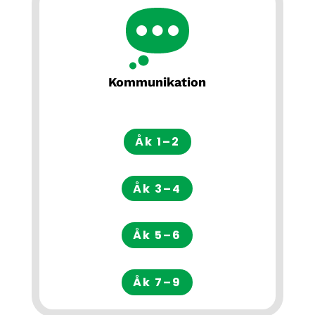
Kommunikation
Åk 1–2
Åk 3–4
Åk 5–6
Åk 7–9