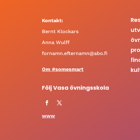
Res
Kontakt:
utv
Bernt Klockars
öv
Anna Wulff
pro
fornamn.efternamn@abo.fi
fin
kul
Om #somesmart
Följ Vasa övningsskola
www