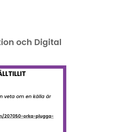
ion och Digital
LLTILLIT
n veta om en källa är
am/207050-orka-plugga-