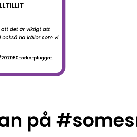
LLTILLIT
 att det är viktigt att
vi också ha källor som vi
m/207050-orka-plugga-
an på #somes