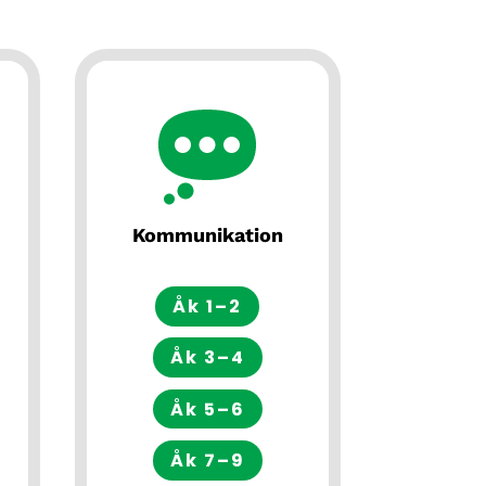
Kommunikation
Åk 1–2
Åk 3–4
Åk 5–6
Åk 7–9