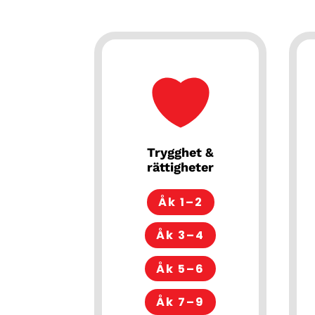
Trygghet &
rättigheter
Åk 1–2
Åk 3–4
Åk 5–6
Åk 7–9