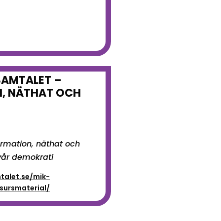
SAMTALET –
, NÄTHAT OCH
ormation, näthat och
år demokrati
talet.se/mik-
sursmaterial/