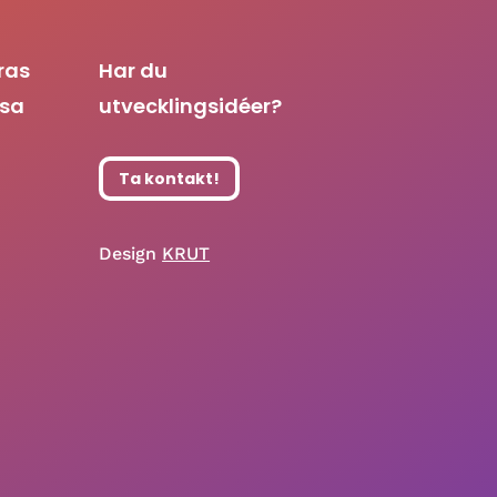
ras
Har du
asa
utvecklingsidéer?
Ta kontakt!
Design
KRUT