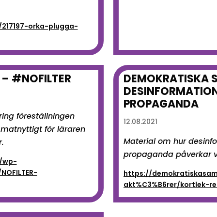
/217197-orka-plugga-
 – #NOFILTER
DEMOKRATISKA 
DESINFORMATION
PROPAGANDA
ing föreställningen
12.08.2021
 matnyttigt för läraren
Material om hur desinf
.
propaganda påverkar v
i/wp-
/NOFILTER-
https://demokratiskasam
akt%C3%B6rer/kortlek-re