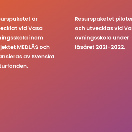
urspaketet är
Resurspaketet pilote
ecklat vid Vasa
och utvecklas vid V
ningsskola inom
övningsskola under
jektet MEDLÄS och
läsåret 2021-2022.
ansieras av Svenska
turfonden.