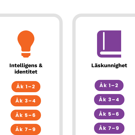
Intelligens &
Läskunnighet
identitet
Åk 1–2
Åk 1–2
Åk 3–4
Åk 3–4
Åk 5–6
Åk 5–6
Åk 7–9
Åk 7–9